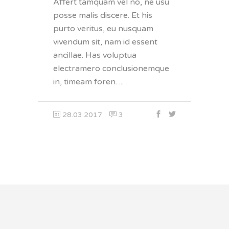
Affert tamquam vel no, ne usu
posse malis discere. Et his
purto veritus, eu nusquam
vivendum sit, nam id essent
ancillae. Has voluptua
electramero conclusionemque
in, timeam foren.
28.03.2017
3