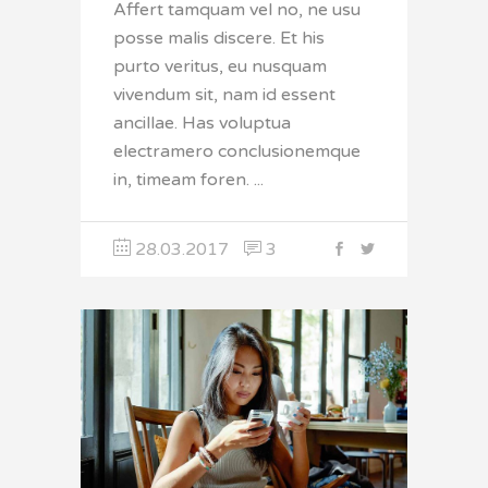
Affert tamquam vel no, ne usu
posse malis discere. Et his
purto veritus, eu nusquam
vivendum sit, nam id essent
ancillae. Has voluptua
electramero conclusionemque
in, timeam foren.
28.03.2017
3