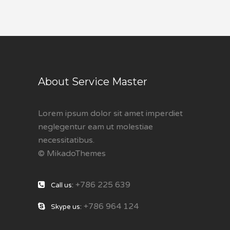
About Service Master
Lorem ipsum dolor sit amet imperdiet
neglegentur eam ut molestiae
necessitatibus.
© MikadoThemes
+786 225 639
Call us:
+786 964 124
Skype us: